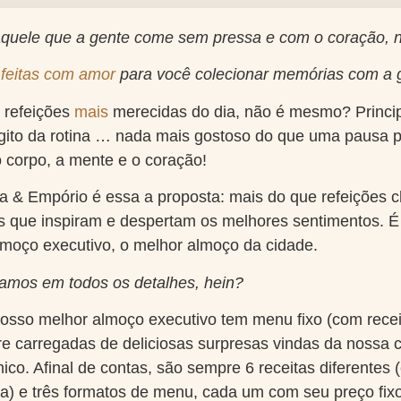
aquele que a gente come sem pressa e com o coração,
o
feitas com amor
para você colecionar memórias com a 
 refeições
mais
merecidas do dia, não é mesmo? Princip
ito da rotina … nada mais gostoso do que uma pausa p
o corpo, a mente e o coração!
 & Empório é essa a proposta: mais do que refeições c
s que inspiram e despertam os melhores sentimentos. É
moço executivo, o melhor almoço da cidade.
amos em todos os detalhes, hein?
 nosso melhor almoço executivo tem menu fixo (com rec
 carregadas de deliciosas surpresas vindas da nossa c
ico. Afinal de contas, são sempre 6 receitas diferentes 
sa) e três formatos de menu, cada um com seu preço fix