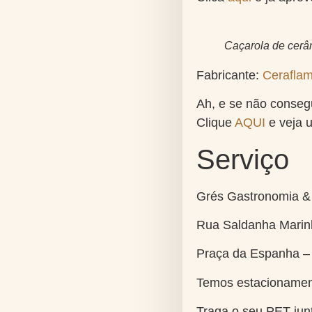
Caçarola de cerâm
Fabricante:
Cerafla
Ah, e se não consegu
Clique
AQUI
e veja u
Serviço
Grés Gastronomia &
Rua Saldanha Marin
Praça da Espanha – C
Temos estacionament
Traga o seu PET junt