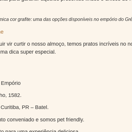
ica cor grafite: uma das opções disponíveis no empório do Gré
me
ir vir curtir o nosso almoço, temos pratos incríveis no 
ma dica super especial.
 Empório
ho, 1582.
uritiba, PR – Batel.
o conveniado e somos pet friendly.
o para uma experiência deliciosa.