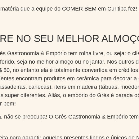
a matéria que a equipe do COMER BEM em Curitiba fez!
VRE NO SEU MELHOR ALMOÇ
rés Gastronomia & Empório tem rolha livre, ou seja: o cl
ferido, seja no melhor almoço ou no jantar. Nos outros
 50, no entanto ela é totalmente convertida em crédito
clientes encontram produtos em cerâmica para decorar a
 assadeiras, canecas), itens em madeira (tábuas, moedo
s super diferentes. Aliás, o empório do Grés é parada o
ir bem!
da, não se preocupa! O Grés Gastronomia & Empório tem 
eita para garantir aqueles presentes lindos e únicos de N