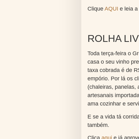
Clique
AQUI
e leia 
ROLHA LI
Toda terça-feira o G
casa o seu vinho pre
taxa cobrada é de R$
empório. Por lá os 
(chaleiras, panelas,
artesanais importada
ama cozinhar e serv
E se a vida tá corri
também.
Clica
aqui
e já aprov