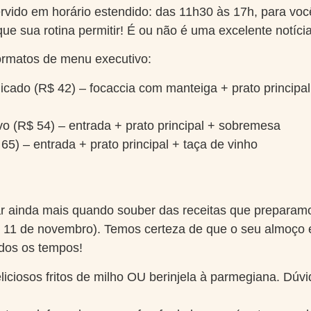
vido em horário estendido: das 11h30 às 17h, para vo
que sua rotina permitir! É ou não é uma excelente notíci
ormatos de menu executivo:
cado (R$ 42) – focaccia com manteiga + prato principa
o (R$ 54) – entrada + prato principal + sobremesa
5) – entrada + prato principal + taça de vinho
ar ainda mais quando souber das receitas que prepara
 11 de novembro). Temos certeza de que o seu almoço e
dos os tempos!
liciosos fritos de milho OU berinjela à parmegiana. Dúvi