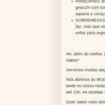
PRINCIPAIS:
bi
gnocchi com tom
aquece o coraç
SOBREMESAS
faz, mas que vo
voltar para exp
Ah, além do melhor 
Sabia?
Servimos muitas opçõ
Nós abrimos às 9h30
tarde no nosso rest
até 23h. As receita
Quer saber mais dos