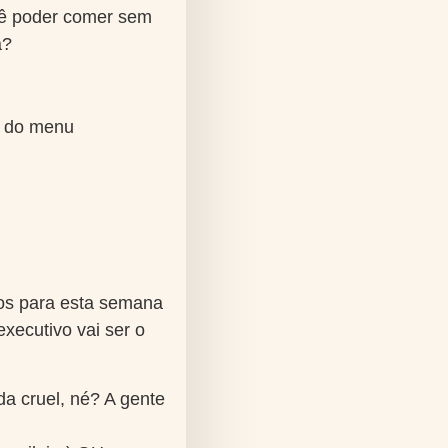
cê poder comer sem
a?
l do menu
mos para esta semana
xecutivo vai ser o
da cruel, né? A gente