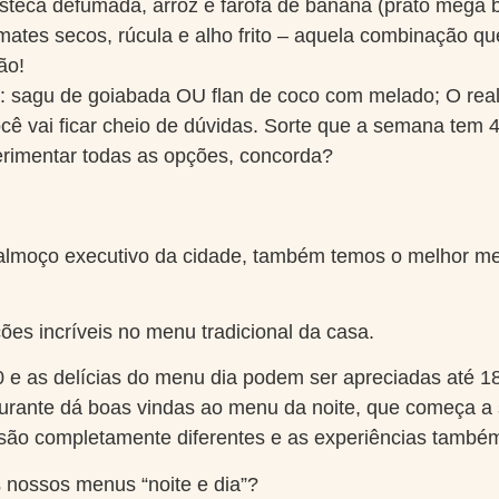
steca defumada, arroz e farofa de banana (prato mega b
ates secos, rúcula e alho frito – aquela combinação q
ão!
:
sagu de goiabada OU flan de coco com melado; O real 
cê vai ficar cheio de dúvidas. Sorte que a semana tem 
erimentar todas as opções, concorda?
almoço executivo da cidade, também temos o melhor men
es incríveis no menu tradicional da casa.
 e as delícias do menu dia podem ser apreciadas até 18
aurante dá boas vindas ao menu da noite, que começa a 
s são completamente diferentes e as experiências també
 nossos menus “noite e dia”?