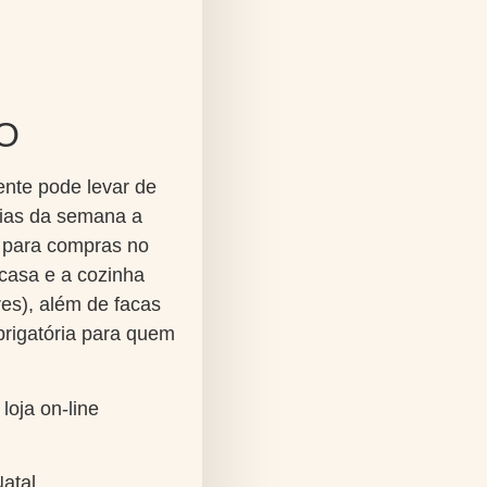
O
iente pode levar de
 dias da semana a
s para compras no
 casa e a cozinha
res), além de facas
brigatória para quem
loja on-line
atal.