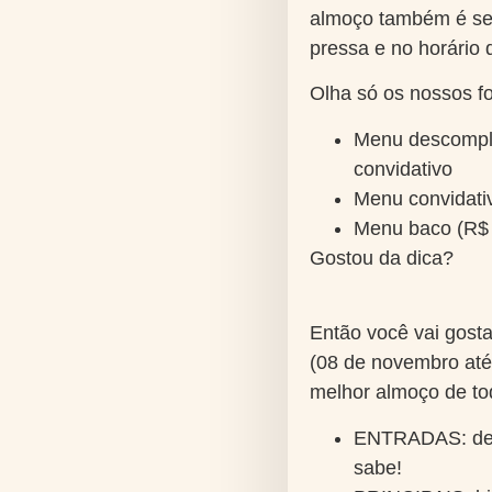
almoço também é ser
pressa e no horário 
Olha só os nossos f
Menu descompli
convidativo
Menu convidativ
Menu baco (R$ 6
Gostou da dica?
Então você vai gost
(08 de novembro até
melhor almoço de to
ENTRADAS:
de
sabe!