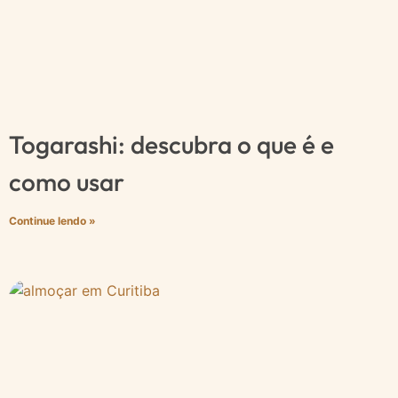
Togarashi: descubra o que é e
como usar
Continue lendo »