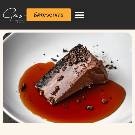
Reservas