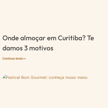
Onde almoçar em Curitiba? Te
damos 3 motivos
Continue lendo »