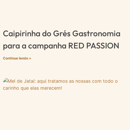
Caipirinha do Grés Gastronomia
para a campanha RED PASSION
Continue lendo »