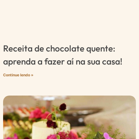
Receita de chocolate quente:
aprenda a fazer aí na sua casa!
Continue lendo »