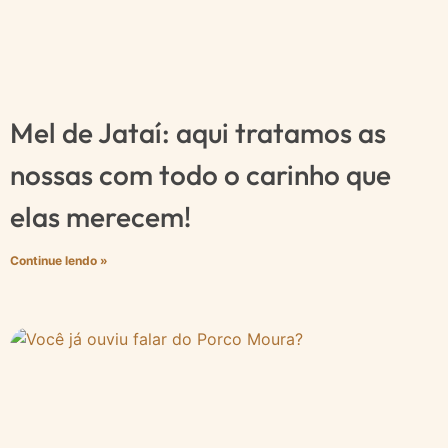
Mel de Jataí: aqui tratamos as
nossas com todo o carinho que
elas merecem!
Continue lendo »