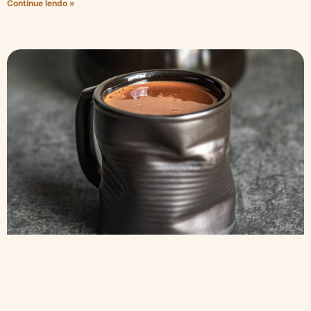
Continue lendo »