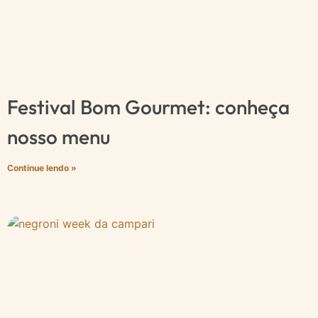
Festival Bom Gourmet: conheça
nosso menu
Continue lendo »