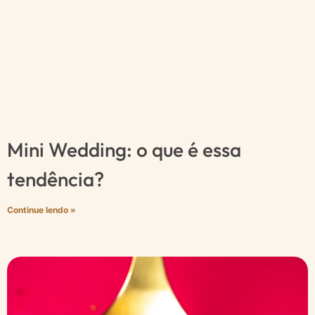
Mini Wedding: o que é essa
tendência?
Continue lendo »