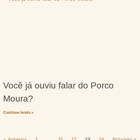
Você já ouviu falar do Porco
Moura?
Continue lendo »
« Anterior
1
…
11
12
13
14
Próximo »