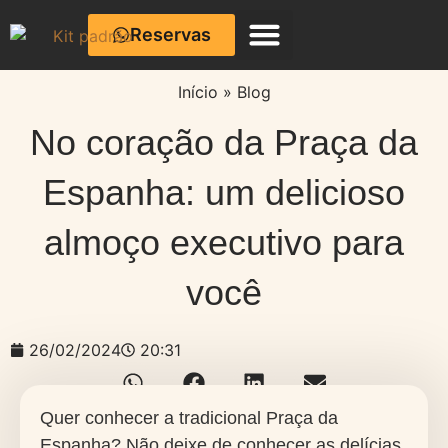
Reservas
Café com Cerâmica
Início
»
Blog
No coração da Praça da
Espanha: um delicioso
almoço executivo para
você
26/02/2024
20:31
Quer conhecer a tradicional Praça da
Espanha? Não deixe de conhecer as delícias