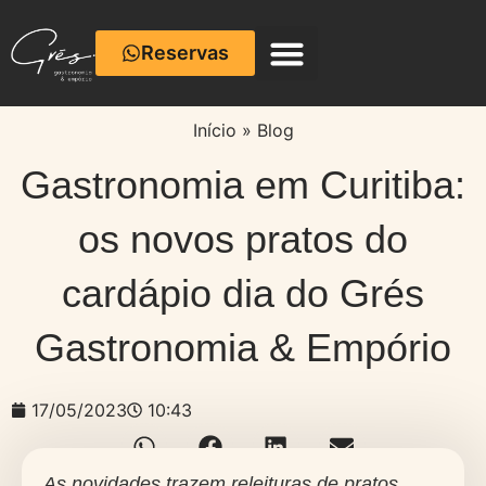
Reservas
Café com Cerâmica
Início
»
Blog
Gastronomia em Curitiba:
os novos pratos do
cardápio dia do Grés
Gastronomia & Empório
17/05/2023
10:43
As novidades trazem releituras de pratos