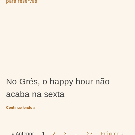
No Grés, o happy hour não
acaba na sexta
Continue lendo »
« Anterior
1
2
3
…
27
Próximo »